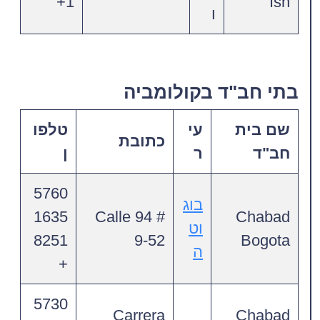
1+
Ish
ו
בתי חב"ד בקולומביה
שם בית
עי
טלפו
כתובת
חב"ד
ר
ן
5760
בוג
1635
Calle 94 #
Chabad
וט
8251
9-52
Bogota
ה
+
5730
Carrera
Chabad