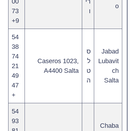
רי
00
o
ו
73
9+
54
38
Jabad
ס
74
Lubavit
ל
Caseros 1023,
21
ch
ט
A4400 Salta
49
Salta
ה
47
+
54
93
Chaba
81