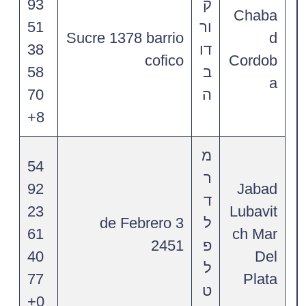
ק
93
Chaba
ור
51
Sucre 1378 barrio
d
דו
38
cofico
Cordob
ב
58
a
ה
70
8+
מ
54
ר
92
Jabad
ד
23
Lubavit
ל
3 de Febrero
61
ch Mar
פ
2451
40
Del
ל
77
Plata
ט
0+