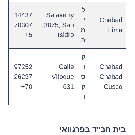
ל
14437
Salaverry
Chabad
י
70307
3075, San
Lima
מ
5+
Isidro
ה
ק
Chabad
ו
Calle
97252
Chabad
ס
Vitoque
26237
Cusco
ק
631
70+
ו
בית חב"ד בפרגוואי