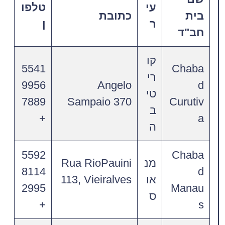
עי
טלפו
בית
כתובת
ר
ן
חב"ד
קו
5541
Chaba
רי
9956
Angelo
d
טי
7889
Sampaio 370
Curutiv
ב
+
a
ה
5592
Chaba
מנ
Rua RioPauini
8114
d
או
113, Vieiralves
2995
Manau
ס
+
s