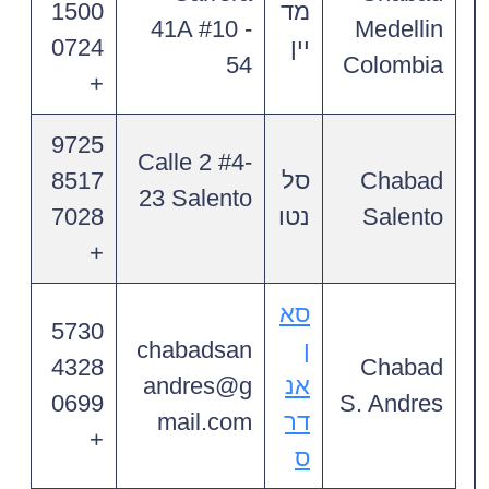
מד
1500
41A #10 -
Medellin
יין
0724
54
Colombia
+
9725
Calle 2 #4-
Chabad
סל
8517
23 Salento
Salento
נטו
7028
+
סא
5730
ן
chabadsan
4328
Chabad
אנ
andres@g
0699
S. Andres
דר
mail.com
+
ס