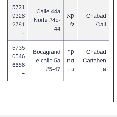
5731
Calle 44a
Chabad
קא
9328
Norte #4b-
Cali
לי
2781
44
+
5735
Chabad
קר
Bocagrand
0546
Cartahen
טח
e calle 5a
6686
a
נה
#5-47
+