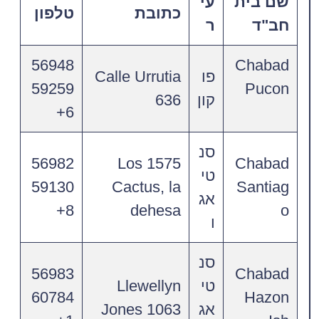
שם בית
עי
כתובת
טלפון
חב"ד
ר
56948
Chabad
פו
Calle Urrutia
59259
Pucon
קון
636
6‎+
סנ
56982
1575 Los
Chabad
טי
59130
Cactus, la
Santiag
אג
8+
dehesa
o
ו
סנ
56983
Chabad
טי
Llewellyn
60784
Hazon
אג
Jones 1063