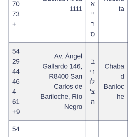
א
70
1111
ta
יי
73
ר
+
ס
54
Av. Ángel
ב
29
Gallardo 146,
Chaba
רי
44
R8400 San
d
לו
46
Carlos de
Bariloc
צ'
4-
Bariloche, Río
he
ה
61
Negro
9+
54