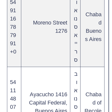
ו
54
א
91
Chaba
נו
16
Moreno Street
d
ס
78
1276
Bueno
א
79
s Aires
יי
91
ר
0+
ס
ב
ו
54
א
11
Ayacucho 1416
Chaba
נו
48
Capital Federal,
d of
ס
07
Buenos Aires
Recole