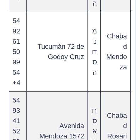
ה
54
מ
92
Chaba
נ
61
Tucumán 72 de
d
דו
50
Godoy Cruz
Mendo
ס
99
za
ה
54
4+
54
רו
93
Chaba
ס
41
Avenida
d
א
52
Mendoza 1572
Rosari