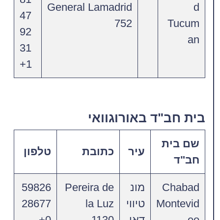
General Lamadrid
d
47
752
Tucum
92
an
31
1+
בית חב"ד באורוגוואי
שם בית
עיר
כתובת
טלפון
חב"ד
Chabad
מונ
Pereira de
59826
Montevid
טיווי
la Luz
28677
eo
דאו
1130
0+