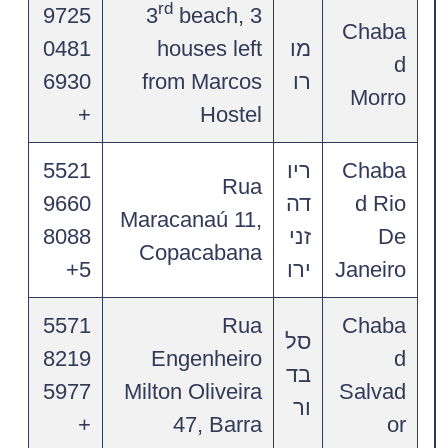
rd
9725
3
beach, 3
Chaba
מו
houses left
0481
d
רו
from Marcos
6930
Morro
+
Hostel
Chaba
ריו
5521
Rua
d Rio
דה
9660
Maracanaú 11,
De
זני
8088
Copacabana
Janeiro
ירו
5+
5571
Rua
Chaba
סל
8219
Engenheiro
d
בד
5977
Milton Oliveira
Salvad
ור
+
47, Barra
or