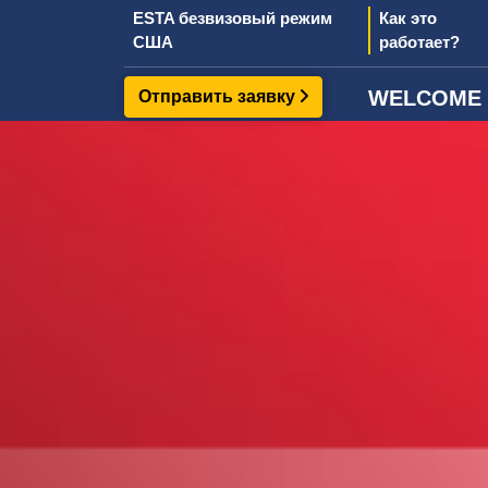
ESTA безвизовый режим
Как это
США
работает?
WELCOME T
Отправить заявку