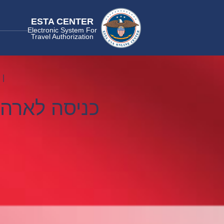
ESTA CENTER
Electronic System For
Travel Authorization
כניסה לארה”