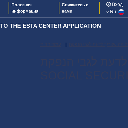
Вход
Полезная
Свяжитесь с
информация
нами
Ru
O THE ESTA CENTER APPLICATION
עמוד הבית
לדעת לגבי הנפקת
SOCIAL SECUR