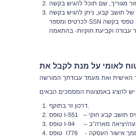
של תושב קבע, ניתן להגיש בקשה
לכרטיס ומספר SSN באותה העת. את הפעולה הזו ניתן לבצע באמצעות אותם טפסי בקשה – I-765 ו- I-485 (בקשה
דרכון זר בתוקף.