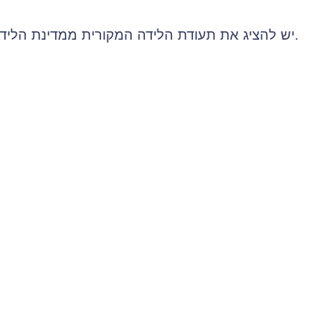
יש להציג את תעודת הלידה המקורית ממדינת הלידה שלך או להמציאה בתוך 10 ימים.
המחזיקים בסוגי ויזה הבאים רשאים להגיש בקשה ל SSN
אם הנך נמצא תחת
וחתום בחתימה מקורית המאשרת את העסקתך.
אינם רשאים להגיש בקשה ל SSN.
באישור ESTA
מחזיקים בויזות תייר B1/B2
למספר SSN ובקשה לכרטיס ביטוח לאומי , טופס הקרוי- SS-5.