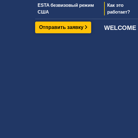
ESTA безвизовый режим
Как это
США
работает?
WELCOME T
Отправить заявку