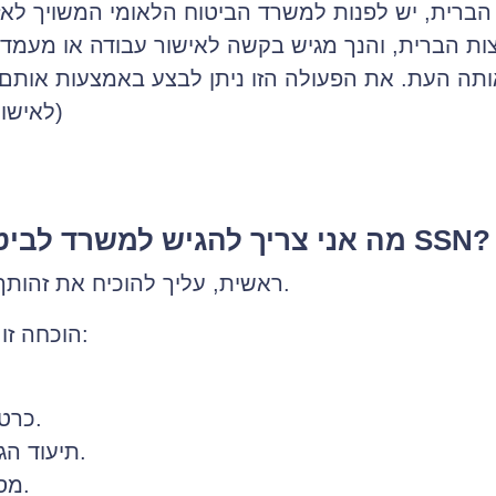
ות הברית, והנך מגיש בקשה לאישור עבודה או מעמד 
לאישור עבודה וקביעת חוקיות- בהתאמה)
מה אני צריך להגיש למשרד לביטוח לאומי על מנת לקבל את SSN?
ראשית, עליך להוכיח את זהותך האישית ואת מעמד עבודתך המורשה.
הוכחה זו יש להציג באמצעות המסמכים הבאים:
טופס I-551 – כרטיס תושב קבע חוקי.
טופס I-94 – תיעוד הגעה/יציאה מארה"ב.
טופס I776 - מסמך אישור העסקה.