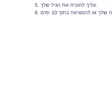
עליך להוכיח את הגיל שלך.
 ויזת חילופי מבקרים (J-1 או J-2 ) יש להציג את הטופס DS2019 ותעודת זכאות עבור תוכנית לחילופי
מבקרים.
אם הנך סטודנט בעל ויזה מסוג J-1, מתמחה או מבקר בינלאומי, עליך לספק מכתב מהספונסר שלך. על המכתב להיות מקורי
אם הנך סטודנט בעל הויזה F-1 או M-1 עליך להציג את הטופס I-20 אשר ברשותך, כמו כן תעודת זכאות עבור סטטוס סטודנט
שאינו מהגר.
 והמחזיקים